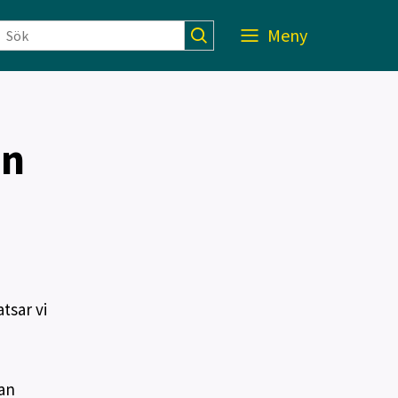
Meny
en
tsar vi
lan