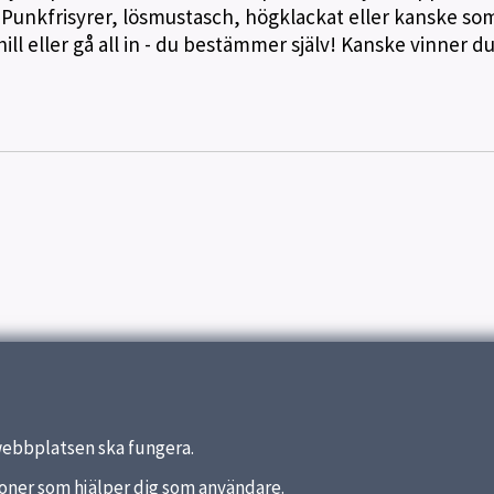
 Punkfrisyrer, lösmustasch, högklackat eller kanske so
ill eller gå all in - du bestämmer själv! Kanske vinner du
webbplatsen ska fungera.
nktioner som hjälper dig som användare.