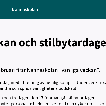
Nannaskolan
kan och stilbytardag
ruari firar Nannaskolan "Vänliga veckan".
måndag med utdelning av hemlig kompis. Under veckan sa
arandra och sprida vänlighetens budskap!
n och fredagen den 17 februari går stilbytardagen
å byter personal och elever skepnad och dyker upp i sko