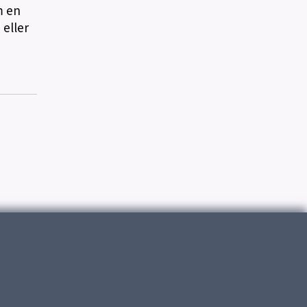
m en
 eller