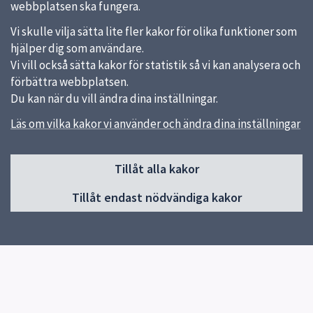
webbplatsen ska fungera.
Vi skulle vilja sätta lite fler kakor för olika funktioner som
hjälper dig som användare.
Vi vill också sätta kakor för statistik så vi kan analysera och
förbättra webbplatsen.
Du kan när du vill ändra dina inställningar.
Läs om vilka kakor vi använder och ändra dina inställningar
Sidfot
Tillåt alla kakor
Huvudmeny
Tillåt endast nödvändiga kakor
Start
Om skolan
Verksamhet & klassernas sidor
Kontakt
Elevhälsa