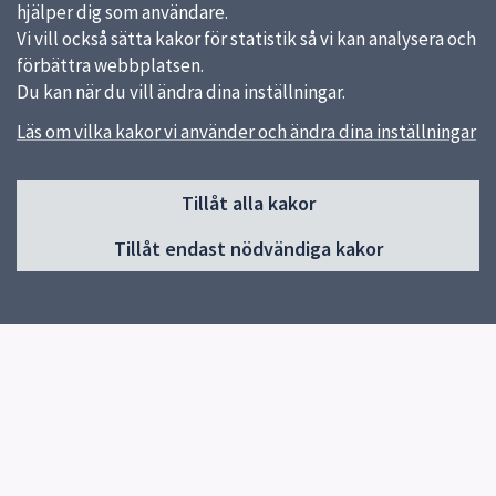
hjälper dig som användare.
Vi vill också sätta kakor för statistik så vi kan analysera och
förbättra webbplatsen.
Du kan när du vill ändra dina inställningar.
Läs om vilka kakor vi använder och ändra dina inställningar
Sidfot
Tillåt alla kakor
Huvudmeny
Tillåt endast nödvändiga kakor
Start
Om skolan
Verksamhet & klassernas sidor
Kontakt
Elevhälsa
Snabblänkar
Om skolan