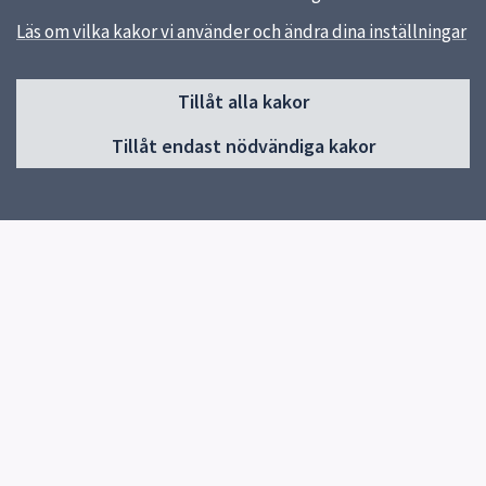
Läs om vilka kakor vi använder och ändra dina inställningar
Sidfot
Tillåt alla kakor
Huvudmeny
Tillåt endast nödvändiga kakor
Start
Om skolan
Verksamhet & klassernas sidor
Kontakt
Elevhälsa
Snabblänkar
Om skolan
Uppsala kommun
Skolverket
Blanketter