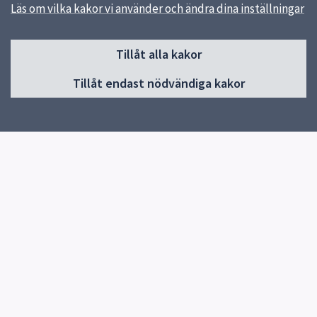
Läs om vilka kakor vi använder och ändra dina inställningar
Sidfot
Tillåt alla kakor
Huvudmeny
Tillåt endast nödvändiga kakor
Start
Om skolan
Verksamhet & klassernas sidor
Kontakt
Elevhälsa
Snabblänkar
Om skolan
Uppsala kommun
Skolverket
Blanketter