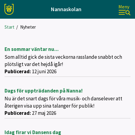
Meny
Nannaskolan
Start
/
Nyheter
En sommar väntar nu...
Som alltid gick de sista veckorna rasslande snabbt och
plötsligt var det hejdå igår!
Publicerad:
12 juni 2026
Dags för uppträdanden på Nanna!
Nu är det snart dags för våra musik- och danselever att
återigen visa upp sina talanger för publik!
Publicerad:
27 maj 2026
Idag firar vi Dansens dag