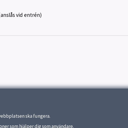
(anslås vid entrén)
webbplatsen ska fungera.
nktioner som hjälper dig som användare.