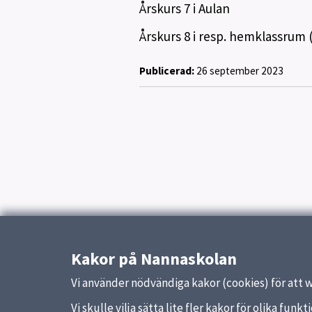
Årskurs 7 i Aulan
Årskurs 8 i resp. hemklassrum 
Publicerad:
26 september 2023
Kakor på Nannaskolan
Vi använder nödvändiga kakor (cookies) för att 
Vi skulle vilja sätta lite fler kakor för olika fu