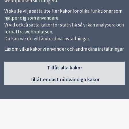
webbplatsen ska fungera.
Vi skulle vilja sätta lite fler kakor för olika funktioner som
hjälper dig som användare.
Vi vill också sätta kakor för statistik så vi kan analysera och
förbättra webbplatsen.
Du kan när du vill ändra dina inställningar.
Läs om vilka kakor vi använder och ändra dina inställningar
Sidfot
Tillåt alla kakor
Huvudmeny
Tillåt endast nödvändiga kakor
Start
Om skolan
Verksamhet & klassernas sidor
Kontakt
Elevhälsa