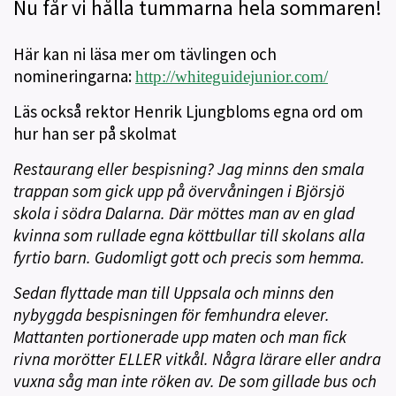
Nu får vi hålla tummarna hela sommaren!
Här kan ni läsa mer om tävlingen och
nomineringarna:
http://whiteguidejunior.com/
Läs också rektor Henrik Ljungbloms egna ord om
hur han ser på skolmat
Restaurang eller bespisning? Jag minns den smala
trappan som gick upp på övervåningen i Björsjö
skola i södra Dalarna. Där möttes man av en glad
kvinna som rullade egna köttbullar till skolans alla
fyrtio barn. Gudomligt gott och precis som hemma.
Sedan flyttade man till Uppsala och minns den
nybyggda bespisningen för femhundra elever.
Mattanten portionerade upp maten och man fick
rivna morötter ELLER vitkål. Några lärare eller andra
vuxna såg man inte röken av. De som gillade bus och