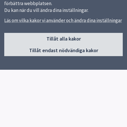
förbättra webbplatsen.
Du kan när du vill ändra dina inställningar.
Läs om vilka kakor vi använder och ändra dina inställningar
Sidfot
Tillåt alla kakor
Huvudmeny
Tillåt endast nödvändiga kakor
Start
Om skolan
Verksamhet & klassernas sidor
Kontakt
Elevhälsa
Snabblänkar
Om skolan
Uppsala kommun
Skolverket