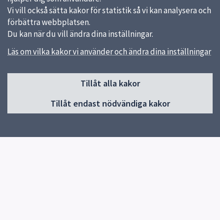
Vi vill också sätta kakor för statistik så vi kan analysera och
förbättra webbplatsen.
Du kan när du vill ändra dina inställningar.
Läs om vilka kakor vi använder och ändra dina inställningar
Sidfot
Tillåt alla kakor
Huvudmeny
Tillåt endast nödvändiga kakor
Start
Om skolan
Verksamhet & klassernas sidor
Kontakt
Elevhälsa
Snabblänkar
Om skolan