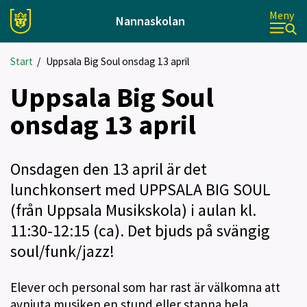
Meny
Nannaskolan
Start
/
Uppsala Big Soul onsdag 13 april
Uppsala Big Soul
onsdag 13 april
Onsdagen den 13 april är det
lunchkonsert med UPPSALA BIG SOUL
(från Uppsala Musikskola) i aulan kl.
11:30-12:15 (ca). Det bjuds på svängig
soul/funk/jazz!
Elever och personal som har rast är välkomna att
avnjuta musiken en stund eller stanna hela