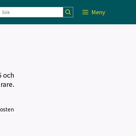
Meny
6 och
rare.
posten