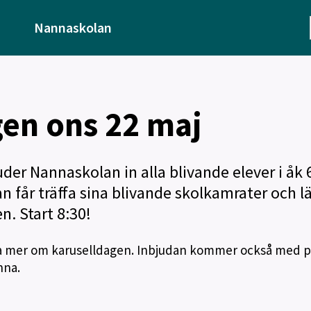
Nannaskolan
en ons 22 maj
er Nannaskolan in alla blivande elever i åk 
n får träffa sina blivande skolkamrater och lä
n. Start 8:30!
sa mer om karuselldagen. Inbjudan kommer också med 
nna.