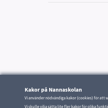
Kakor på Nannaskolan
Vi använder nödvändiga kakor (cookies) för att 
Vi skulle vilja sätta lite fler kakor för olika fu