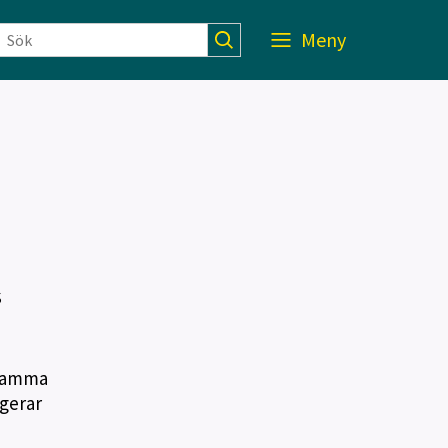
Meny
s
 samma
ngerar