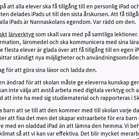
å att alla elever ska få tillgång till en personlig iPad och
en delades iPads ut till den sista årskursen. Att få tillgån
 alla iPads är Nannaskolans egendom. Var rädd om den.
skt
lärverktyg
som skall vara med på samtliga lektioner. 
information, läromedel och ska kommunicera med sina lär
 flesta elever är glada över att få tillgång till en egen i
 hittar ständigt nya möjligheter och användningsområde
ag för att göra sina läxor och ladda den.
anen ändrad för att skolan måste ge eleverna kunskap g
kan inte välja att avstå arbeta med digitala verktyg och a
ed att inte ha med sig studiematerial och rapporteras i S
era barn att se till att den kommer med till skolan varje da
ter att fixa det men det skapar extraarbete för era barn
llre med en oladdad iPad än att lämna den hemma. Vi be
klimat så att vi kan var effektiva. Det blir mycket merar