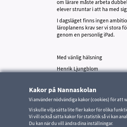
om lärare måste arbeta dubbel
elever struntar i att ha med sig
I dagsläget finns ingen ambiti
läroplanens krav ser vi stora fö
genom en personlig iPad.
Med vänlig hälsning
Henrik Ljungblom
Rektor Nannaskolan
Kakor på Nannaskolan
Publicerad:
8 januari 2020
Vi använder nödvändiga kakor (cookies) för att 
Vi skulle vilja sätta lite fler kakor för olika fu
Vi vill också sätta kakor för statistik så vi kan 
Du kan när du vill ändra dina inställningar.