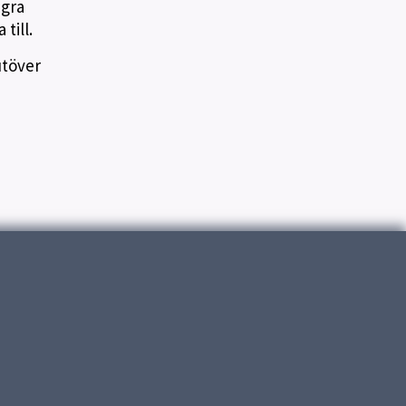
ågra
till.
utöver