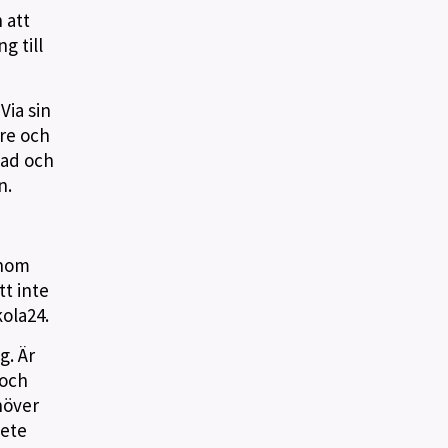
 att
g till
Via sin
are och
Pad och
n.
enom
tt inte
kola24.
g. Är
 och
höver
bete