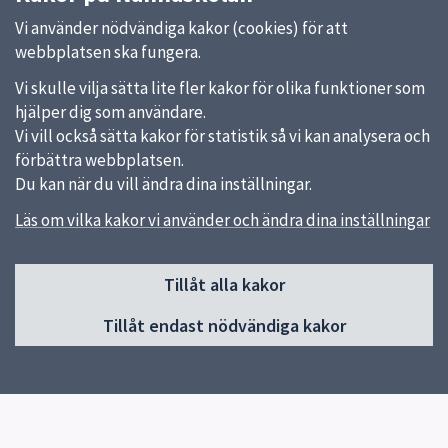
Vi använder nödvändiga kakor (cookies) för att
webbplatsen ska fungera.
Vi skulle vilja sätta lite fler kakor för olika funktioner som
hjälper dig som användare.
Vi vill också sätta kakor för statistik så vi kan analysera och
förbättra webbplatsen.
Du kan när du vill ändra dina inställningar.
Läs om vilka kakor vi använder och ändra dina inställningar
Sidfot
Tillåt alla kakor
Huvudmeny
Tillåt endast nödvändiga kakor
Start
Om skolan
Verksamhet & klassernas sidor
Kontakt
Elevhälsa