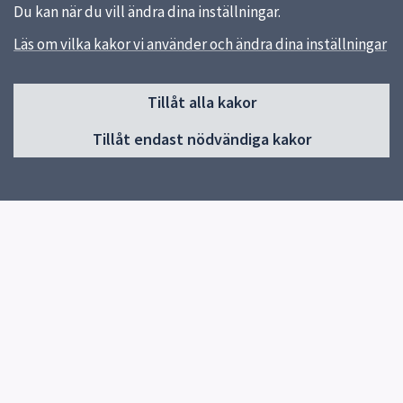
Du kan när du vill ändra dina inställningar.
Läs om vilka kakor vi använder och ändra dina inställningar
Sidfot
Tillåt alla kakor
Huvudmeny
Tillåt endast nödvändiga kakor
Start
Om skolan
Verksamhet & klassernas sidor
Kontakt
Elevhälsa
Snabblänkar
Om skolan
Uppsala kommun
Skolverket
Blanketter