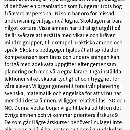
vi behöver en organisation som fungerar trots hög
frånvaro av personal. Ni som har oro för missad
undervisning vill jag ändå lugna. Skoldagen är bara
något kortare. Vissa ämnen har tillfälligt utgått då
de är svårare att ersätta med vikarie och kräver
mindre grupper, till exempel praktiska ämnen och
språk. Skolans pedagoger hjälps åt att sprida den
kompetensen som finns och undervisningen kan
fortgå med adekvata uppgifter efter gemensam
planering och med våra egna lärare. Inga inställda
lektioner vilket skapar tydlighet och trygghet för
våra elever. Vi ligger generellt före i vår planering i
svenska, matematik och engelska för att vi nu har
mer tid i dessa ämnen. Vi ligger relativt i fas i SO och
NO. Denna vecka börjar vi ge tillbaka tid till en del
övriga ämnen och vi kommer prioritera årskurs 9.
De som går i lägre årskurser behöver i nuläget inte
alls oroa sig då vi har resten av tiden i grundskolan