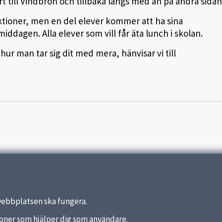
t till Vindbron och tillbaka längs med ån på andra sidan
ektioner, men en del elever kommer att ha sina
ddagen. Alla elever som vill får äta lunch i skolan.
hur man tar sig dit med mera, hänvisar vi till
webbplatsen ska fungera.
nktioner som hjälper dig som användare.