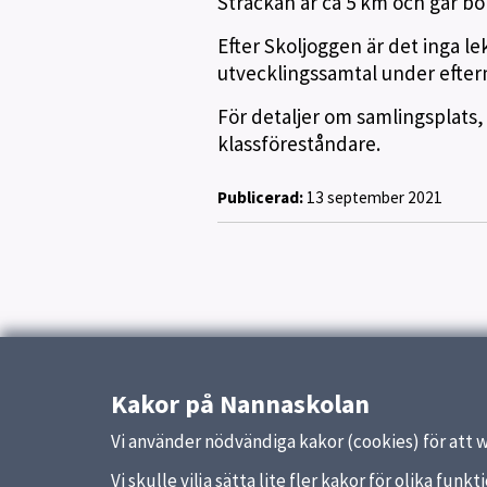
Sträckan är ca 5 km och går bor
Efter Skoljoggen är det inga l
utvecklingssamtal under eftermi
För detaljer om samlingsplats, 
klassföreståndare.
Publicerad:
13 september 2021
Kakor på Nannaskolan
Vi använder nödvändiga kakor (cookies) för att 
Vi skulle vilja sätta lite fler kakor för olika fu