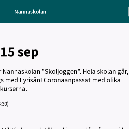
Nannaskolan
15 sep
 Nannaskolan "Skoljoggen". Hela skolan går,
ngs med Fyrisån! Coronaanpassat med olika
skurserna.
:30)